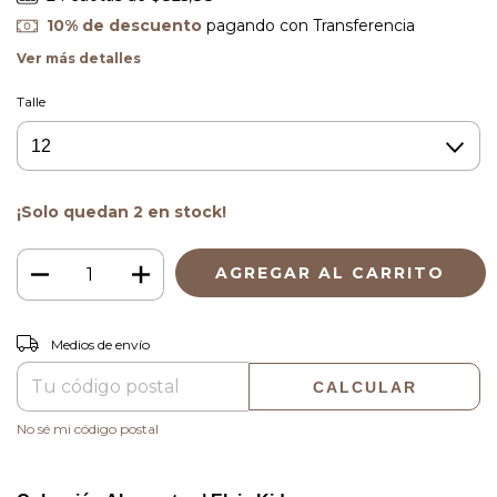
10% de descuento
pagando con Transferencia
Ver más detalles
Talle
¡Solo quedan
2
en stock!
CAMBIAR CP
Entregas para el CP:
Medios de envío
CALCULAR
No sé mi código postal