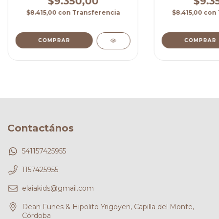
$9.350,00
$9.3
$8.415,00
con
Transferencia
$8.415,00
con
COMPRAR
COMPRAR
Contactános
541157425955
1157425955
elaiakids@gmail.com
Dean Funes & Hipolito Yrigoyen, Capilla del Monte,
Córdoba