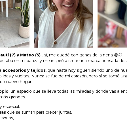
Bauti (7) y Mateo (5)
… sí, me quedé con ganas de la nena 😂🤍
estaba en mi panza y me inspiró a crear una marca pensada desde
de
accesorios y tejidos
, que hasta hoy siguen siendo uno de nu
das y vueltas. Nunca se fue de mi corazón, pero sí se tomó una
 un nuevo hogar.
opio
, un espacio que se lleva todas las miradas y donde vas a en
 más grandes.
y especial:
ras
que se suman para crecer juntas,
sorios,