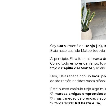
Soy
Caro
, mamá de
Benja (15), 
Elaia nace cuando Mateo todavía 
Al principio, Elaia fue una marca 
Como todo emprendimiento, tuvo i
trajo a
Capilla del Monte
y le dio
Hoy, Elaia renace con un
local pr
desde recién nacidos hasta niños
Este nuevo capítulo trajo algo mu
🤍
marcas amigas emprendedo
🤍 más variedad de prendas y acce
🤍 talles desde
RN hasta el 14
,