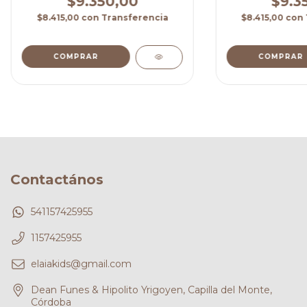
$9.350,00
$9.3
$8.415,00
con
Transferencia
$8.415,00
con
COMPRAR
COMPRAR
Contactános
541157425955
1157425955
elaiakids@gmail.com
Dean Funes & Hipolito Yrigoyen, Capilla del Monte,
Córdoba