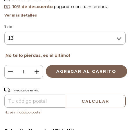
10% de descuento
pagando con Transferencia
Ver más detalles
Talle
¡No te lo pierdas, es el último!
CAMBIAR CP
Entregas para el CP:
Medios de envío
CALCULAR
No sé mi código postal