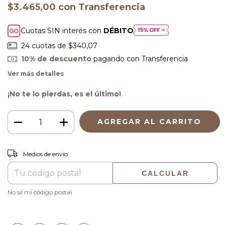
$3.465,00
con
Transferencia
Cuotas SIN interés con
DÉBITO
24
cuotas de
$340,07
10% de descuento
pagando con Transferencia
Ver más detalles
¡No te lo pierdas, es el último!
CAMBIAR CP
Entregas para el CP:
Medios de envío
CALCULAR
No sé mi código postal