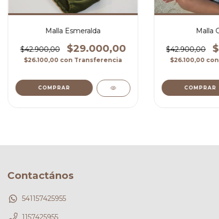
Malla Esmeralda
Malla 
$29.000,00
$
$42.900,00
$42.900,00
$26.100,00
con
Transferencia
$26.100,00
con
COMPRAR
COMPRAR
Contactános
541157425955
1157425955