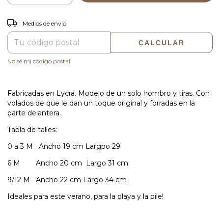
CAMBIAR CP
Entregas para el CP:
Medios de envío
CALCULAR
No sé mi código postal
Fabricadas en Lycra. Modelo de un solo hombro y tiras. Con
volados de que le dan un toque original y forradas en la
parte delantera.
Tabla de talles:
0 a 3 M Ancho 19 cm Largpo 29
6 M Ancho 20 cm Largo 31 cm
9/12 M Ancho 22 cm Largo 34 cm
Ideales para este verano, para la playa y la pile!