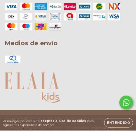
Medios de envío
Copyright Elaia Kids - 2026. Todos los derechos reservados.
Al navegar por este sitio
aceptás el uso de cookies
para
ENTENDIDO
agilizar tu experiencia de compra.
Defensa de las y los consumidores. Para reclamos
ingresá acá.
/
Botón de arrepentimiento