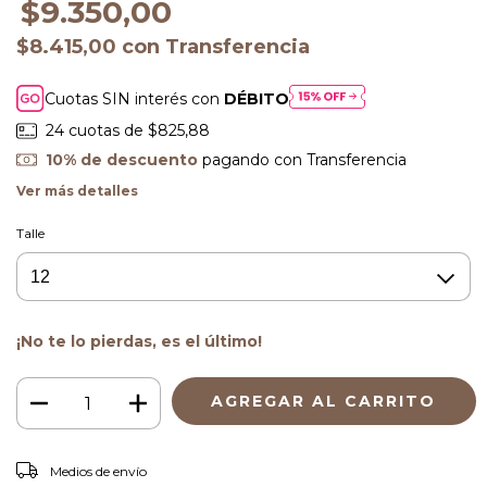
$9.350,00
$8.415,00
con
Transferencia
Cuotas SIN interés con
DÉBITO
24
cuotas de
$825,88
10% de descuento
pagando con Transferencia
Ver más detalles
Talle
¡No te lo pierdas, es el último!
CAMBIAR CP
Entregas para el CP:
Medios de envío