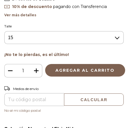
10% de descuento
pagando con Transferencia
Ver más detalles
Talle
¡No te lo pierdas, es el último!
CAMBIAR CP
Entregas para el CP:
Medios de envío
CALCULAR
No sé mi código postal