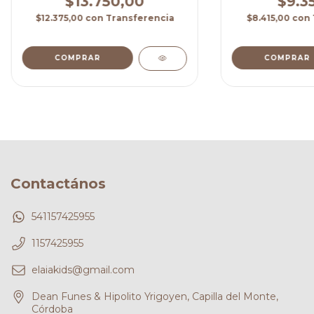
$13.750,00
$9.3
$12.375,00
con
Transferencia
$8.415,00
con
COMPRAR
COMPRAR
Contactános
541157425955
1157425955
elaiakids@gmail.com
Dean Funes & Hipolito Yrigoyen, Capilla del Monte,
Córdoba